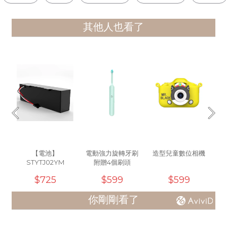
其他人也看了
【電池】
電動強力旋轉牙刷
造型兒童數位相機
STYTJ02YM
附贈4個刷頭
S
$725
$599
$599
用/
你剛剛看了