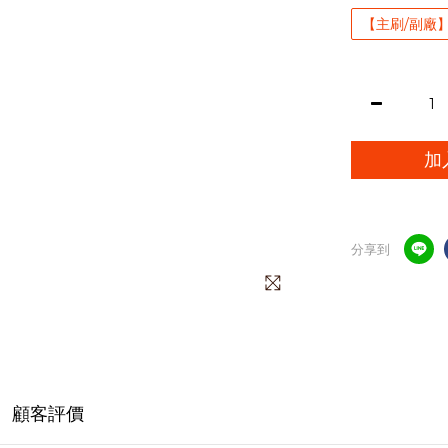
【主刷/副廠】S
加
分享到
顧客評價