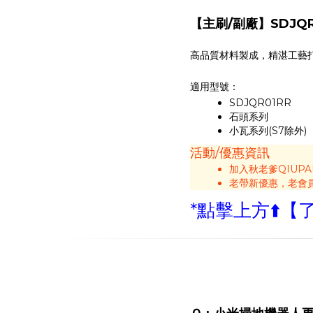
【主刷/副廠】SDJQR
高品質材料製成，精湛工藝
適用型號：
SDJQR01RR
石頭系列
小瓦系列(S7除外)
活動/優惠資訊
加入秋老爹QIUP
老帶新優惠，老會
*點擊上方⬆️