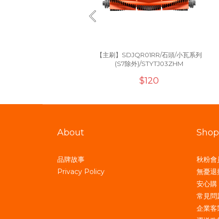
【主刷】SDJQR01RR/石頭/小瓦系列
(S7除外)/STYTJ03ZHM
$120
About
Shop
品牌故事
秋粉會
Privacy Policy
無憂退
安心購
常見問
企業客