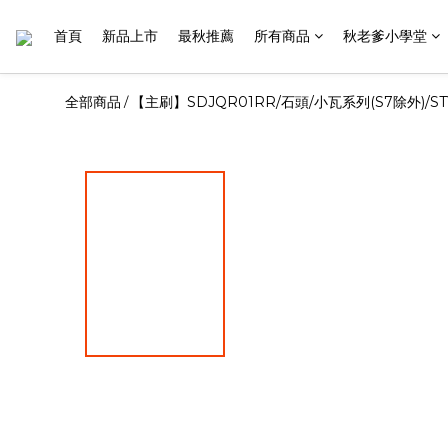
首頁
新品上市
最秋推薦
所有商品
秋老爹小學堂
全部商品
【主刷】SDJQR01RR/石頭/小瓦系列(S7除外)/ST
/