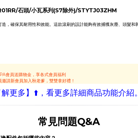
01RR/石頭/小瓦系列(S7除外)/STYTJ03ZHM
打造，確保其耐用性和效能。這款滾刷的設計能夠有效捕獲灰塵、頭髮和
APA會員送購物金，享各式會員福利
員邀請新會員加入秋老爹，雙雙拿好禮！
【了解更多】⬆️，看更多詳細商品功能介紹
常見問題Q&A