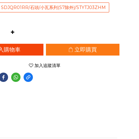
DJQR01RR/石頭/小瓦系列(S7除外)/STYTJ03ZHM
入購物車
立即購買
加入追蹤清單