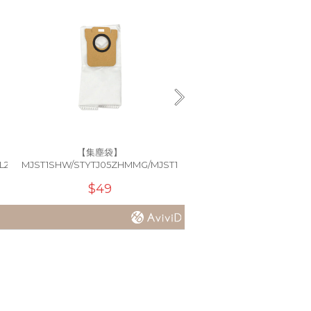
【集塵袋】
【主刷】
L20Ultra
MJST1SHW/STYTJ05ZHMMG/MJST1S
B101US/B105/L10sPrime/L10
$49
$145