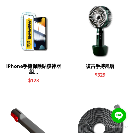
商品規格
尺寸
15.7*10.6*6.5cm
重量
約360g
材質
PA66
結構轉動範
航向320度/橫滾345度/俯仰320
圍
度
控制轉動角
航向300度/橫滾325度/俯仰80
度
度
藍牙遙控距
10m
離
電池容量
2600mAh
適用手機寬
5-9cm
立即購買
度