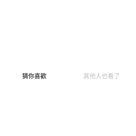
【重要警語】
開機前請務必先安裝手機！
三軸穩定器在未加裝手機的情況下啟動，因無負載會造成系統判
定錯亂，嚴重時可能導致馬達燒毀或損壞。請務必確認手機已正
確安裝再開機，以確保設備正常運作及使用。
🔹 三軸防手震穩定系統內建三軸防抖技術，走動、運動時畫面依
然穩定流暢，零死角捕捉精彩瞬間。🔹 藍芽遙控＋手勢操作分離
式磁吸藍牙遙控搭配手勢控制，遠距也能輕鬆拍，單人拍攝超方
便。🔹磁吸鏡頭＋補光燈＋收音器多功能模組化設計，拍攝時畫
面更廣、光線更自然、聲音更清晰，打造Vlog級專業影像品質。
🔹 輕巧續航設計可折疊收納、長效電力，外出旅遊或日常拍攝都
能輕裝上陣、拍不停。