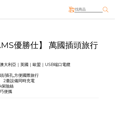
AMS優勝仕】 萬國插頭旅行
澳大利亞｜英國｜歐盟｜USB端口電纜
頭/插孔,方便國際旅行
出　2臺設備同時充電
A保險絲
小巧便攜