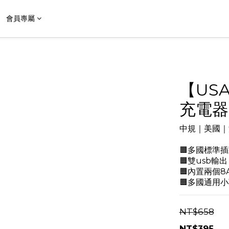
會員專屬
【US
充電器
中規｜美國｜
🟧多國標準插
🟧雙usb輸
🟧內置兩個8
🟧多國通用
NT$658
NT$395