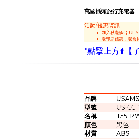
萬國插頭旅行充電器
活動/優惠資訊
加入秋老爹QIUP
老帶新優惠，老會
*點擊上方⬆️
品牌
USAM
型號
US-CC1
名稱
T55 
顏色
黑色
材質
ABS