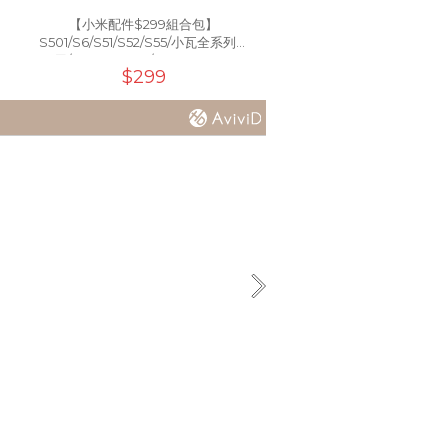
【小米配件$299組合包】
【小米配件$279組合包】STY
S501/S6/S51/S52/S55/小瓦全系列通
用/SDJQR01RR/SDJQR02RR
$299
$279