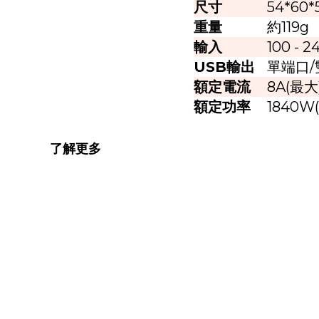
尺寸
54*60
重量
約119g
輸入
100 - 
USB輸出
單端口/雙
額定電流
8A(最大
額定功率
1840W
了解更多