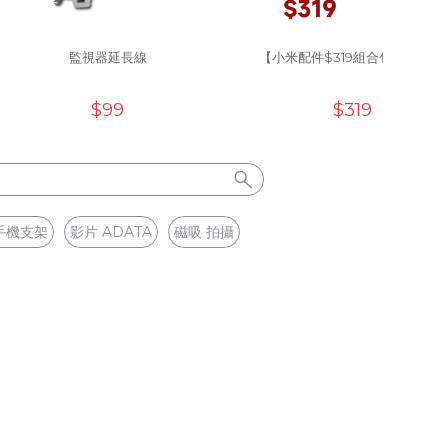
監視器延長線
【小米配件$319組合包】S7/S7+
$99
$319
手機支架
影片 ADATA
磁吸 拍攝